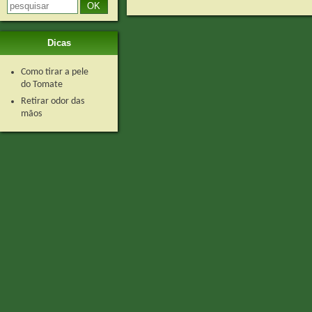
Dicas
Como tirar a pele
do Tomate
Retirar odor das
mãos