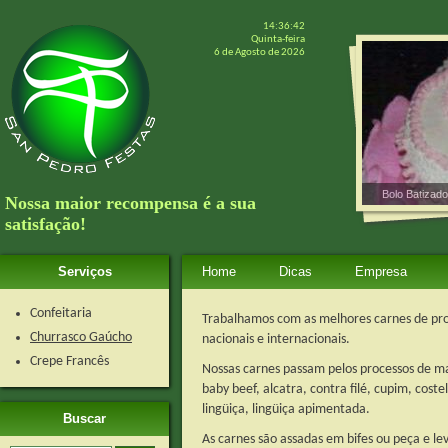
14:36:42
Quinta-feira
6 de Agosto de 2026
Bolo Batizado
Nossa maior recompensa é a sua
satisfação!
Serviços
Home
Dicas
Empresa
Confeitaria
Trabalhamos com as melhores carnes de proc
Churrasco Gaúcho
nacionais e internacionais.
Crepe Francês
Nossas carnes passam pelos processos de m
baby beef, alcatra, contra filé, cupim, coste
lingüiça, lingüiça apimentada.
Buscar
As carnes são assadas em bifes ou peça e le