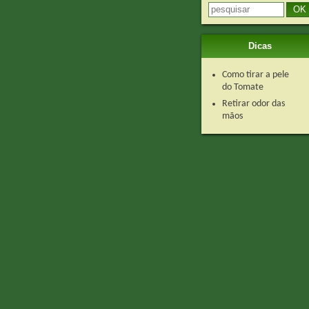
Dicas
Como tirar a pele
do Tomate
Retirar odor das
mãos